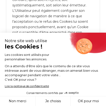
systématiquement, soit selon leur émetteur.
L’Utilisateur peut également configurer son
logiciel de navigation de manière à ce que
l’acceptation ou le refus des Cookies lui soient
proposés ponctuellement, avant qu’un Cookie
soit susceptible d’être enregistré dans son
terminal.
http://www.transport-marquet.fr/
informe l’Utilisateur que, dans ce cas, il se peut
que les fonctionnalités de son logiciel de
navigation ne soient pas toutes disponibles.
Si l’Utilisateur refuse l’enregistrement de Cookies
dans son terminal ou son navigateur, ou si
l’Utilisateur supprime ceux qui y sont enregistrés,
l’Utilisateur est informé que sa navigation et son
expérience sur le Site peuvent être limitées. Cela
pourrait également être le cas lorsque
http://www.transport-marquet.fr/
ou l’un de ses
prestataires ne peut pas reconnaître, à des fins