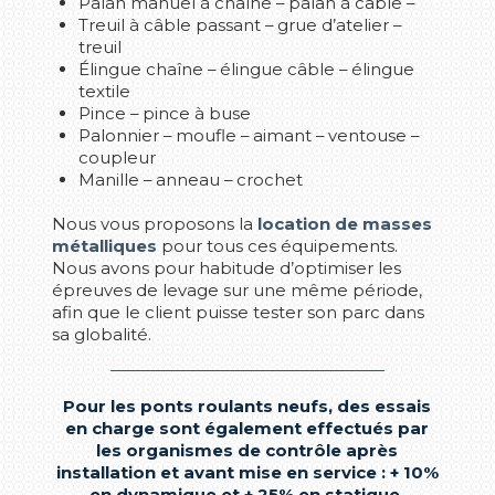
Palan manuel à chaîne – palan à câble –
Treuil à câble passant – grue d’atelier –
treuil
Élingue chaîne – élingue câble – élingue
textile
Pince – pince à buse
Palonnier – moufle – aimant – ventouse –
coupleur
Manille – anneau – crochet
Nous vous proposons la
location de masses
métalliques
pour tous ces équipements.
Nous avons pour habitude d’optimiser les
épreuves de levage sur une même période,
afin que le client puisse tester son parc dans
sa globalité.
Pour les ponts roulants neufs, des essais
en charge sont également effectués par
les organismes de contrôle après
installation et avant mise en service : + 10%
en dynamique et + 25% en statique.